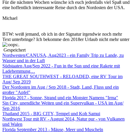
Für die nächsten Wochen wünsche ich euch jedenfalls viel Spaß und
eine hoffentlich interessante Reise durch den Nordosten der USA.
Michael
BTW
: weiß jemand, ob ich in der Signatur irgendwie noch mehr
Text unterbringe? Ich bekomme den 2018er Urlaub nicht mehr unter
.
Gespeichert
Nordwesten/CANUSA, Aug2023 - ein Family Trip zu Lande, zu
Wasser und in der Luft
Südstaaten Aug/Sep 2022 - Fun in the Sun und eine Rakete mit
Ladehemmung…
THE GREAT SOUTHWEST - RELOADED, eine RV Tour im
Aug/ Sep 2019
Der Nordosten im Aug / Sep 2018 - Stadt, Land, Fluss und ein
großer "Apfel"
Florida 2017 - Sonne, Strand und ein Monster Namens "Irma"
Sin City, unendliche Weiten und ein Supervulkan - USA im Aug/
Sep 2016
Thailand 2015 - BIG CITY, Tempel und Koh Samui
Northwest Tour mit RV - August 2014, Natur pur - von Vulkanen
und Walen
Florida September 2013 - Mäuse, Meer und Muscheln