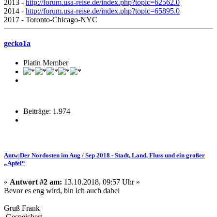
2013 -
http://forum.usa-reise.de/index.php?topic=62562.0
2014 -
http://forum.usa-reise.de/index.php?topic=65895.0
2017 - Toronto-Chicago-NYC
gecko1a
Platin Member
Beiträge: 1.974
Antw:Der Nordosten im Aug / Sep 2018 - Stadt, Land, Fluss und ein großer
„Apfel“
«
Antwort #2 am:
13.10.2018, 09:57 Uhr »
Bevor es eng wird, bin ich auch dabei
Gruß Frank
Gespeichert