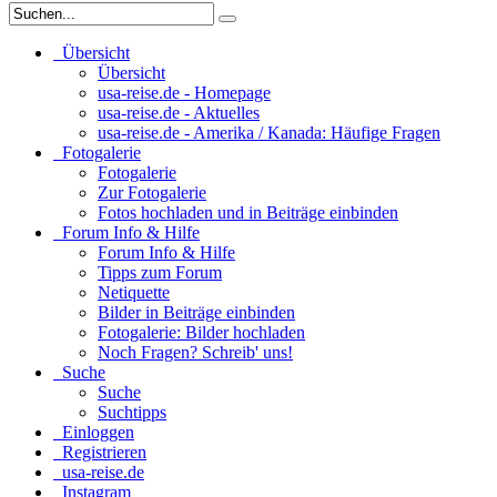
Übersicht
Übersicht
usa-reise.de - Homepage
usa-reise.de - Aktuelles
usa-reise.de - Amerika / Kanada: Häufige Fragen
Fotogalerie
Fotogalerie
Zur Fotogalerie
Fotos hochladen und in Beiträge einbinden
Forum Info & Hilfe
Forum Info & Hilfe
Tipps zum Forum
Netiquette
Bilder in Beiträge einbinden
Fotogalerie: Bilder hochladen
Noch Fragen? Schreib' uns!
Suche
Suche
Suchtipps
Einloggen
Registrieren
usa-reise.de
Instagram