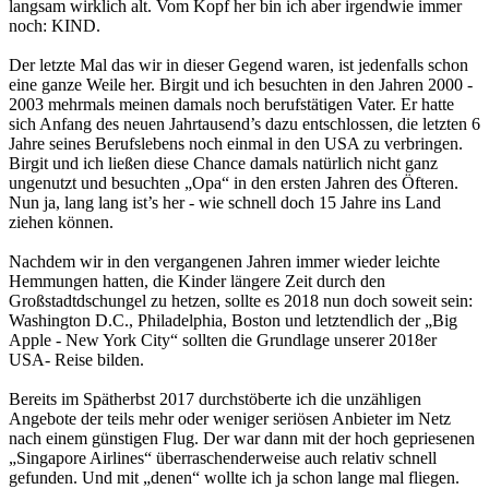
langsam wirklich alt. Vom Kopf her bin ich aber irgendwie immer
noch: KIND.
Der letzte Mal das wir in dieser Gegend waren, ist jedenfalls schon
eine ganze Weile her. Birgit und ich besuchten in den Jahren 2000 -
2003 mehrmals meinen damals noch berufstätigen Vater. Er hatte
sich Anfang des neuen Jahrtausend’s dazu entschlossen, die letzten 6
Jahre seines Berufslebens noch einmal in den USA zu verbringen.
Birgit und ich ließen diese Chance damals natürlich nicht ganz
ungenutzt und besuchten „Opa“ in den ersten Jahren des Öfteren.
Nun ja, lang lang ist’s her - wie schnell doch 15 Jahre ins Land
ziehen können.
Nachdem wir in den vergangenen Jahren immer wieder leichte
Hemmungen hatten, die Kinder längere Zeit durch den
Großstadtdschungel zu hetzen, sollte es 2018 nun doch soweit sein:
Washington D.C., Philadelphia, Boston und letztendlich der „Big
Apple - New York City“ sollten die Grundlage unserer 2018er
USA- Reise bilden.
Bereits im Spätherbst 2017 durchstöberte ich die unzähligen
Angebote der teils mehr oder weniger seriösen Anbieter im Netz
nach einem günstigen Flug. Der war dann mit der hoch gepriesenen
„Singapore Airlines“ überraschenderweise auch relativ schnell
gefunden. Und mit „denen“ wollte ich ja schon lange mal fliegen.