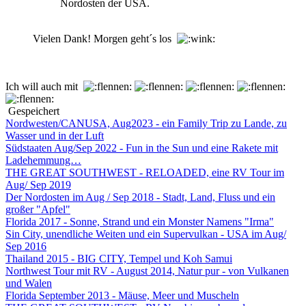
Nordosten der USA.
Vielen Dank! Morgen geht´s los
Ich will auch mit
Gespeichert
Nordwesten/CANUSA, Aug2023 - ein Family Trip zu Lande, zu
Wasser und in der Luft
Südstaaten Aug/Sep 2022 - Fun in the Sun und eine Rakete mit
Ladehemmung…
THE GREAT SOUTHWEST - RELOADED, eine RV Tour im
Aug/ Sep 2019
Der Nordosten im Aug / Sep 2018 - Stadt, Land, Fluss und ein
großer "Apfel"
Florida 2017 - Sonne, Strand und ein Monster Namens "Irma"
Sin City, unendliche Weiten und ein Supervulkan - USA im Aug/
Sep 2016
Thailand 2015 - BIG CITY, Tempel und Koh Samui
Northwest Tour mit RV - August 2014, Natur pur - von Vulkanen
und Walen
Florida September 2013 - Mäuse, Meer und Muscheln