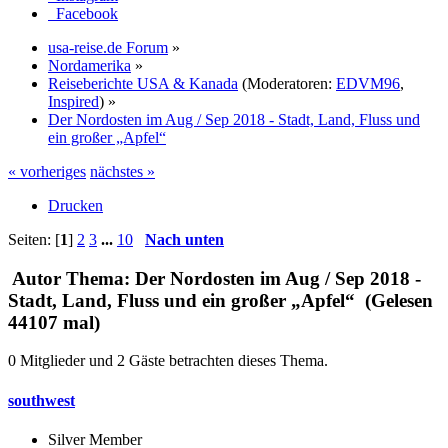
Facebook
usa-reise.de Forum
»
Nordamerika
»
Reiseberichte USA & Kanada
(Moderatoren:
EDVM96
,
Inspired
) »
Der Nordosten im Aug / Sep 2018 - Stadt, Land, Fluss und
ein großer „Apfel“
« vorheriges
nächstes »
Drucken
Seiten: [
1
]
2
3
...
10
Nach unten
Autor
Thema: Der Nordosten im Aug / Sep 2018 -
Stadt, Land, Fluss und ein großer „Apfel“ (Gelesen
44107 mal)
0 Mitglieder und 2 Gäste betrachten dieses Thema.
southwest
Silver Member